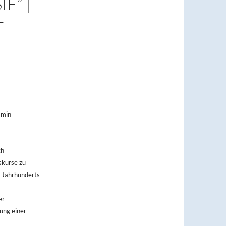
E” |
E
 min
ch
skurse zu
. Jahrhunderts
er
tung einer