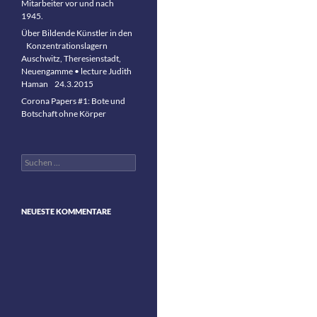
Mitarbeiter vor und nach
1945.
Über Bildende Künstler in den
Konzentrationslagern
Auschwitz, Theresienstadt,
Neuengamme • lecture Judith
Haman 24.3.2015
Corona Papers #1: Bote und
Botschaft ohne Körper
Suchen
nach:
NEUESTE KOMMENTARE