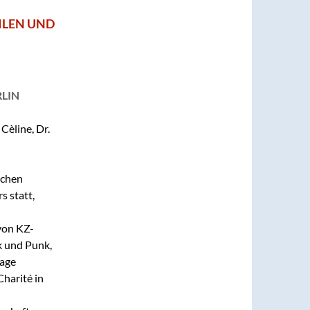
ILEN UND
RLIN
Cèline, Dr.
schen
s statt,
 von KZ-
 und Punk,
lage
 Charité
in