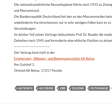
Die nationalsozialistische Rassenhygiene führte nach 1933 zu Zwangs
und Massenmord.
Die Bundesrepublik Deutschland bot den an den Massenmorden betei
unbehinderte Karrierechancen, nur in sehr wenigen Fällen kam es zu 
Verurteilungen.
Im letzten Teil seines Vortrags beleuchtete Prof. Dr. Baader die medi
Debatten nach 1945 und formulierte eine ethische Position zu aktue
—————————————
Der Vortrag fand statt in der
Erinnerungs-, Bildungs- und Begegnungsstätte Alt Rehse
Am Gutshof 1,
Ortsteil Alt Rehse, 17217 Penzlin
AKTIONT4
ALT-REHSE
EBB
EUGENIK
EUTHANASIE