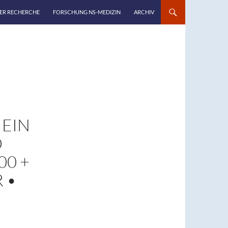
NER RECHERCHE
FORSCHUNG NS-MEDIZIN
ARCHIV
 EIN
D
00 +
R •