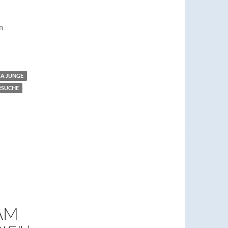
m
KA JUNGE
RSUCHE
AM