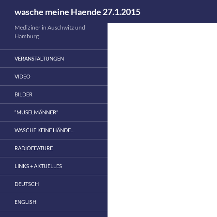
Suchen
wasche meine Haende 27.1.2015
Zum
Mediziner in Auschwitz und
Hamburg
Inhalt
springen
VERANSTALTUNGEN
VIDEO
BILDER
“MUSELMÄNNER”
WASCHE KEINE HÄNDE…
RADIOFEATURE
LINKS + AKTUELLES
DEUTSCH
ENGLISH