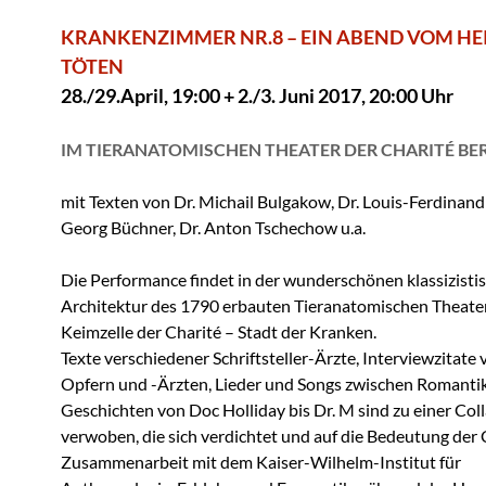
KRANKENZIMMER NR.8 – EIN ABEND VOM HE
TÖTEN
28./29.April, 19:00 + 2./3. Juni 2017, 20:00 Uhr
IM TIERANATOMISCHEN THEATER DER CHARITÉ BE
mit Texten von Dr. Michail Bulgakow, Dr. Louis-Ferdinand 
Georg Büchner, Dr. Anton Tschechow u.a.
Die Performance findet in der wunderschönen klassizisti
Architektur des 1790 erbauten Tieranatomischen Theater
Keimzelle der Charité – Stadt der Kranken.
Texte verschiedener
Schriftsteller-Ärzte, Interviewzitate
Opfern und -Ärzten,
Lieder und Songs zwischen
Romantik
Geschichten von Doc Holliday
bis
Dr. M
sind zu einer Col
verwoben,
die sich verdichtet und auf die Bedeutung der
Zusammenarbeit mit dem
Kaiser-Wilhelm-Institut für