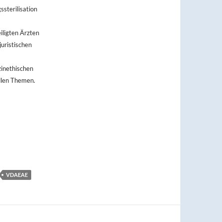
sterilisation
ligten Ärzten
juristischen
zinethischen
llen Themen.
VDAEAE