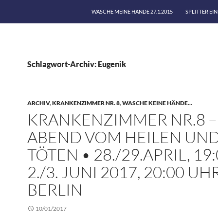
WASCHE MEINE HÄNDE 27.1.2015
SPLITTER EI
Schlagwort-Archiv: Eugenik
ARCHIV
,
KRANKENZIMMER NR. 8
,
WASCHE KEINE HÄNDE...
KRANKENZIMMER NR.8 –
ABEND VOM HEILEN UN
TÖTEN • 28./29.APRIL, 19:
2./3. JUNI 2017, 20:00 UH
BERLIN
10/01/2017