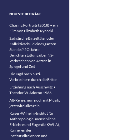
NEUESTE BEITRÄGE
Chasing Portraits (2018) • ein
Film von Elizabeth Rynecki
Sadistische Einzeltäter oder
Kollektivschuld eines ganzen
Standes? 5O Jahre
Berichterstattung über NS-
Verbrechen von Ärzten in
Spiegel und Zeit
Die Jagd nach Nazi-
Verbrechern durch die Briten
Erziehung nach Auschwitz •
Theodor W. Adorno 1966
Alt-Rehse, nun noch mit Musik,
jetzt wird alles rein.
Kaiser-Wilhelm-Institut für
Anthropologie, menschliche
Erblehre und Eugenik (KWI-A),
Karrieren der
Institutsdirektoren und