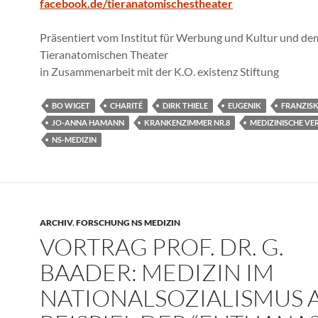
facebook.de/tieranatomischestheater
Präsentiert vom Institut für Werbung und Kultur und de
Tieranatomischen Theater
in Zusammenarbeit mit der K.O. existenz Stiftung
BO WIGET
CHARITÉ
DIRK THIELE
EUGENIK
FRANZIS
JO-ANNA HAMANN
KRANKENZIMMER NR.8
MEDIZINISCHE VE
NS-MEDIZIN
ARCHIV
,
FORSCHUNG NS MEDIZIN
VORTRAG PROF. DR. G.
BAADER: MEDIZIN IM
NATIONALSOZIALISMUS 