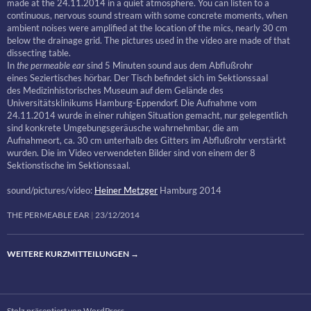
made at the 24.11.2014 in a quiet atmosphere. You can listen to a
continuous, nervous sound stream with some concrete moments, when
ambient noises were amplified at the location of the mics, nearly 30 cm
below the drainage grid. The pictures used in the video are made of that
dissecting table.
In
the permeable ear
sind 5 Minuten sound aus dem Abflußrohr
eines Seziertisches hörbar. Der Tisch befindet sich im Sektionssaal
des Medizinhistorisches Museum auf dem Gelände des
Universitätsklinikums Hamburg-Eppendorf. Die Aufnahme vom
24.11.2014 wurde in einer ruhigen Situation gemacht, nur gelegentlich
sind konkrete Umgebungsgeräusche wahrnehmbar, die am
Aufnahmeort, ca. 30 cm unterhalb des Gitters im Abflußrohr verstärkt
wurden. Die im Video verwendeten Bilder sind von einem der 8
Sektionstische im Sektionssaal.
sound/pictures/video:
Heiner Metzger
Hamburg 2014
THE PERMEABLE EAR
23/12/2014
WEITERE KURZMITTEILUNGEN
→
Stolz präsentiert von WordPress