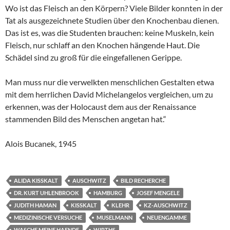
Wo ist das Fleisch an den Körpern? Viele Bilder konnten in der
Tat als ausgezeichnete Studien über den Knochenbau dienen.
Das ist es, was die Studenten brauchen: keine Muskeln, kein
Fleisch, nur schlaff an den Knochen hängende Haut. Die
Schädel sind zu groß für die eingefallenen Gerippe.
Man muss nur die verwelkten menschlichen Gestalten etwa
mit dem herrlichen David Michelangelos vergleichen, um zu
erkennen, was der Holocaust dem aus der Renaissance
stammenden Bild des Menschen angetan hat.“
Alois Bucanek, 1945
ALIDA KISSKALT
AUSCHWITZ
BILD RECHERCHE
DR. KURT UHLENBROOK
HAMBURG
JOSEF MENGELE
JUDITH HAMAN
KISSKALT
KLEHR
KZ-AUSCHWITZ
MEDIZINISCHE VERSUCHE
MUSELMANN
NEUENGAMME
WASCHE MEINE HAENDE
WIRTHS