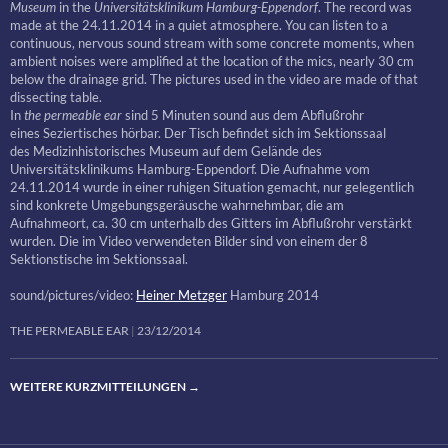
Museum
in the
Universitätsklinikum Hamburg-Eppendorf
. The record was
made at the 24.11.2014 in a quiet atmosphere. You can listen to a
continuous, nervous sound stream with some concrete moments, when
ambient noises were amplified at the location of the mics, nearly 30 cm
below the drainage grid. The pictures used in the video are made of that
dissecting table.
In
the permeable ear
sind 5 Minuten sound aus dem Abflußrohr
eines Seziertisches hörbar. Der Tisch befindet sich im Sektionssaal
des Medizinhistorisches Museum auf dem Gelände des
Universitätsklinikums Hamburg-Eppendorf. Die Aufnahme vom
24.11.2014 wurde in einer ruhigen Situation gemacht, nur gelegentlich
sind konkrete Umgebungsgeräusche wahrnehmbar, die am
Aufnahmeort, ca. 30 cm unterhalb des Gitters im Abflußrohr verstärkt
wurden. Die im Video verwendeten Bilder sind von einem der 8
Sektionstische im Sektionssaal.
sound/pictures/video:
Heiner Metzger
Hamburg 2014
THE PERMEABLE EAR
23/12/2014
WEITERE KURZMITTEILUNGEN
→