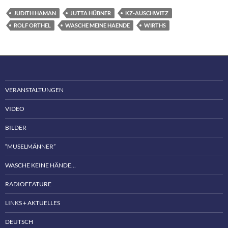
JUDITH HAMAN
JUTTA HÜBNER
KZ-AUSCHWITZ
ROLF ORTHEL
WASCHE MEINE HAENDE
WIRTHS
VERANSTALTUNGEN
VIDEO
BILDER
“MUSELMÄNNER”
WASCHE KEINE HÄNDE…
RADIOFEATURE
LINKS + AKTUELLES
DEUTSCH