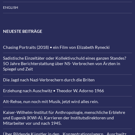
ENGLISH
NEUESTE BEITRÄGE
Chasing Portraits (2018) • ein Film von Elizabeth Rynecki
Sadistische Einzeltäter oder Kollektivschuld eines ganzen Standes?
5O Jahre Berichterstattung über NS- Verbrechen von Ärzten in
Spiegel und Zeit
Die Jagd nach Nazi-Verbrechern durch die Briten
Erziehung nach Auschwitz • Theodor W. Adorno 1966
Alt-Rehse, nun noch mit Musik, jetzt wird alles rein.
Kaiser-Wilhelm-Institut für Anthropologie, menschliche Erblehre
und Eugenik (KWI-A), Karrieren der Institutsdirektoren und
Mitarbeiter vor und nach 1945.
Über Bildende Künstler in den Konzentrationslagern Auschwitz,