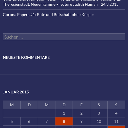
Theresienstadt, Neuengamme • lecture Judith Haman 24.3.2015
Corona Papers #1: Bote und Botschaft ohne Körper
Suchen
nach:
NEUESTE KOMMENTARE
JANUAR 2015
M
D
M
D
F
S
S
1
2
3
4
5
6
7
8
9
10
11