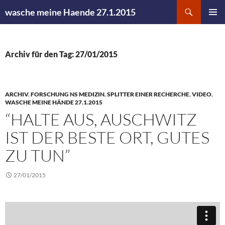
Zum
Suchen
wasche meine Haende 27.1.2015
Inhalt
PRIMÄR
springen
MENÜ
Archiv für den Tag: 27/01/2015
ARCHIV
,
FORSCHUNG NS MEDIZIN
,
SPLITTER EINER RECHERCHE
,
VIDEO
,
WASCHE MEINE HÄNDE 27.1.2015
“HALTE AUS, AUSCHWITZ
IST DER BESTE ORT, GUTES
ZU TUN”
27/01/2015