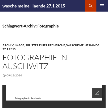
Zum
Suchen
wasche meine Haende 27.1.2015
Inhalt
PRIMÄR
springen
MENÜ
Schlagwort-Archiv: Fotographie
ARCHIV
,
IMAGE
,
SPLITTER EINER RECHERCHE
,
WASCHE MEINE HÄNDE
27.1.2015
FOTOGRAPHIE IN
AUSCHWITZ
09/12/2014