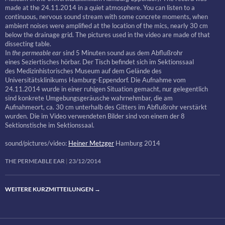
made at the 24.11.2014 in a quiet atmosphere. You can listen to a
continuous, nervous sound stream with some concrete moments, when
ambient noises were amplified at the location of the mics, nearly 30 cm
below the drainage grid. The pictures used in the video are made of that
dissecting table.
In
the permeable ear
sind 5 Minuten sound aus dem Abflußrohr
eines Seziertisches hörbar. Der Tisch befindet sich im Sektionssaal
des Medizinhistorisches Museum auf dem Gelände des
Universitätsklinikums Hamburg-Eppendorf. Die Aufnahme vom
24.11.2014 wurde in einer ruhigen Situation gemacht, nur gelegentlich
sind konkrete Umgebungsgeräusche wahrnehmbar, die am
Aufnahmeort, ca. 30 cm unterhalb des Gitters im Abflußrohr verstärkt
wurden. Die im Video verwendeten Bilder sind von einem der 8
Sektionstische im Sektionssaal.
sound/pictures/video:
Heiner Metzger
Hamburg 2014
THE PERMEABLE EAR
23/12/2014
WEITERE KURZMITTEILUNGEN
→