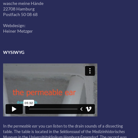
wasche meine Hände
22708 Hamburg
Postfach 50 08 68
Webdesign:
Heiner Metzger
WYSIWYG
In
the permeable ea
r you can listen to the drain sounds of a dissecting
table. The table is located in the
Sektionssaal
of the
Medizinhistorisches
Museum
in the
Universitätsklinikum Hamburg-Eppendorf
. The record was