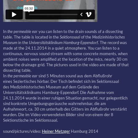
In
the permeable ea
r you can listen to the drain sounds of a dissecting
table. The table is located in the
Sektionssaal
of the
Medizinhistorisches
Museum
in the
Universitätsklinikum Hamburg-Eppendorf
. The record was
made at the 24.11.2014 in a quiet atmosphere. You can listen to a
continuous, nervous sound stream with some concrete moments, when
ambient noises were amplified at the location of the mics, nearly 30 cm
below the drainage grid. The pictures used in the video are made of that
dissecting table.
In
the permeable ear
sind 5 Minuten sound aus dem Abflußrohr
eines Seziertisches hörbar. Der Tisch befindet sich im Sektionssaal
des Medizinhistorisches Museum auf dem Gelände des
Universitätsklinikums Hamburg-Eppendorf. Die Aufnahme vom
24.11.2014 wurde in einer ruhigen Situation gemacht, nur gelegentlich
sind konkrete Umgebungsgeräusche wahrnehmbar, die am
Aufnahmeort, ca. 30 cm unterhalb des Gitters im Abflußrohr verstärkt
wurden. Die im Video verwendeten Bilder sind von einem der 8
Sektionstische im Sektionssaal.
sound/pictures/video:
Heiner Metzger
Hamburg 2014