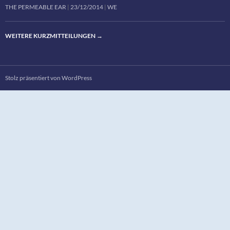
THE PERMEABLE EAR
23/12/2014
WE
WEITERE KURZMITTEILUNGEN
→
Stolz präsentiert von WordPress