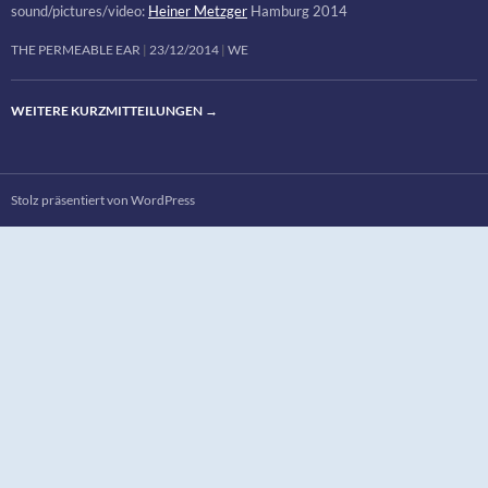
sound/pictures/video:
Heiner Metzger
Hamburg 2014
THE PERMEABLE EAR
23/12/2014
WE
WEITERE KURZMITTEILUNGEN
→
Stolz präsentiert von WordPress