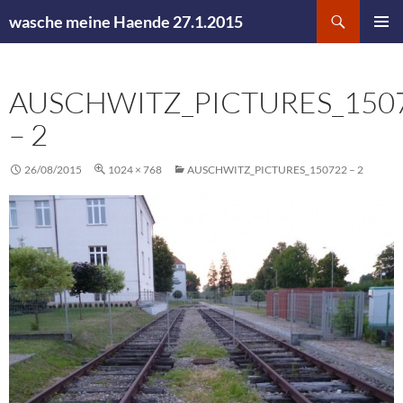
Zum
Suchen
wasche meine Haende 27.1.2015
Inhalt
PRIMÄR
springen
MENÜ
AUSCHWITZ_PICTURES_150
– 2
26/08/2015
1024 × 768
AUSCHWITZ_PICTURES_150722 – 2