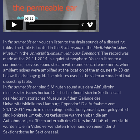
In
the permeable ea
r you can listen to the drain sounds of a dissecting
table. The table is located in the
Sektionssaal
of the
Medizinhistorisches
Museum
in the
Universitätsklinikum Hamburg-Eppendorf
. The record was
made at the 24.11.2014 in a quiet atmosphere. You can listen to a
continuous, nervous sound stream with some concrete moments, when
ambient noises were amplified at the location of the mics, nearly 30 cm
below the drainage grid. The pictures used in the video are made of that
dissecting table.
In
the permeable ear
sind 5 Minuten sound aus dem Abflußrohr
eines Seziertisches hörbar. Der Tisch befindet sich im Sektionssaal
des Medizinhistorisches Museum auf dem Gelände des
Universitätsklinikums Hamburg-Eppendorf. Die Aufnahme vom
24.11.2014 wurde in einer ruhigen Situation gemacht, nur gelegentlich
sind konkrete Umgebungsgeräusche wahrnehmbar, die am
Aufnahmeort, ca. 30 cm unterhalb des Gitters im Abflußrohr verstärkt
wurden. Die im Video verwendeten Bilder sind von einem der 8
Sektionstische im Sektionssaal.