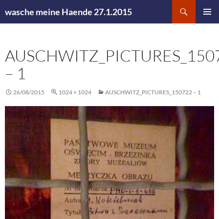
Zum
Suchen
wasche meine Haende 27.1.2015
Inhalt
PRIMÄR
springen
MENÜ
AUSCHWITZ_PICTURES_150
– 1
26/08/2015
1024 × 1024
AUSCHWITZ_PICTURES_150722 – 1