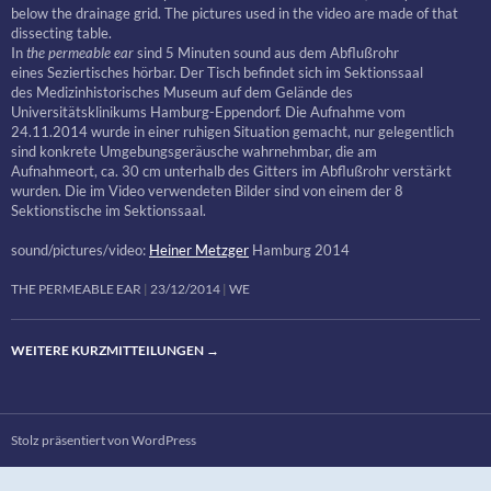
below the drainage grid. The pictures used in the video are made of that
dissecting table.
In
the permeable ear
sind 5 Minuten sound aus dem Abflußrohr
eines Seziertisches hörbar. Der Tisch befindet sich im Sektionssaal
des Medizinhistorisches Museum auf dem Gelände des
Universitätsklinikums Hamburg-Eppendorf. Die Aufnahme vom
24.11.2014 wurde in einer ruhigen Situation gemacht, nur gelegentlich
sind konkrete Umgebungsgeräusche wahrnehmbar, die am
Aufnahmeort, ca. 30 cm unterhalb des Gitters im Abflußrohr verstärkt
wurden. Die im Video verwendeten Bilder sind von einem der 8
Sektionstische im Sektionssaal.
sound/pictures/video:
Heiner Metzger
Hamburg 2014
THE PERMEABLE EAR
23/12/2014
WE
WEITERE KURZMITTEILUNGEN
→
Stolz präsentiert von WordPress