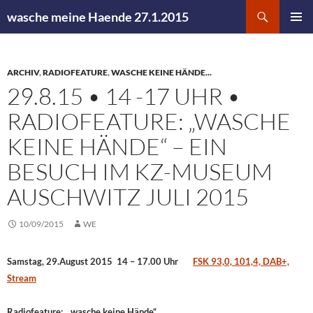
Zum
Suchen
wasche meine Haende 27.1.2015
Inhalt
PRIMÄR
springen
MENÜ
ARCHIV
,
RADIOFEATURE
,
WASCHE KEINE HÄNDE...
29.8.15 • 14 -17 UHR •
RADIOFEATURE: „WASCHE
KEINE HÄNDE“ – EIN
BESUCH IM KZ-MUSEUM
AUSCHWITZ JULI 2015
10/09/2015
WE
Samstag, 29.August 2015 14 – 17.00 Uhr
FSK 93,0, 101,4, DAB+,
Stream
Radiofeature: „wasche keine Hände“