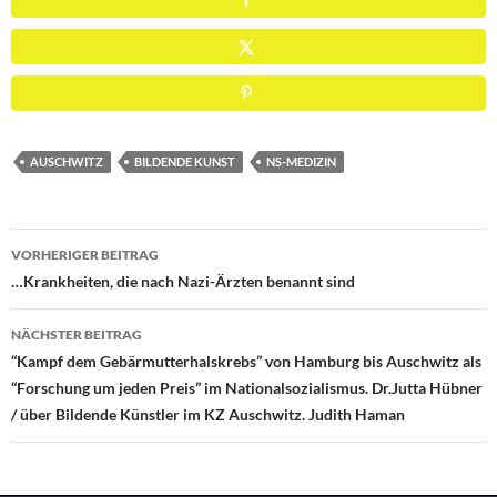
AUSCHWITZ
BILDENDE KUNST
NS-MEDIZIN
Beitragsnavigation
VORHERIGER BEITRAG
…Krankheiten, die nach Nazi-Ärzten benannt sind
NÄCHSTER BEITRAG
“Kampf dem Gebärmutterhalskrebs” von Hamburg bis Auschwitz als
“Forschung um jeden Preis” im Nationalsozialismus. Dr.Jutta Hübner
/ über Bildende Künstler im KZ Auschwitz. Judith Haman